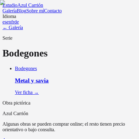
Estudio
Azul Carrión
Galería
Blog
Sobre mí
Contacto
Idioma
es
en
fr
de
←
Galería
Serie
Bodegones
Bodegones
Metal y savia
Ver ficha →
Obra pictórica
Azul Carrión
Algunas obras se pueden comprar online; el resto tienen precio
orientativo o bajo consulta.