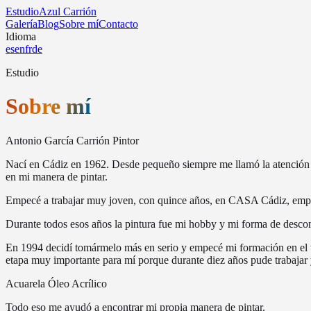
Estudio
Azul Carrión
Galería
Blog
Sobre mí
Contacto
Idioma
es
en
fr
de
Estudio
Sobre mí
Antonio García Carrión Pintor
Nací en Cádiz en 1962. Desde pequeño siempre me llamó la atención dib
en mi manera de pintar.
Empecé a trabajar muy joven, con quince años, en CASA Cádiz, empresa
Durante todos esos años la pintura fue mi hobby y mi forma de descon
En 1994 decidí tomármelo más en serio y empecé mi formación en el ta
etapa muy importante para mí porque durante diez años pude trabajar 
Acuarela Óleo Acrílico
Todo eso me ayudó a encontrar mi propia manera de pintar.