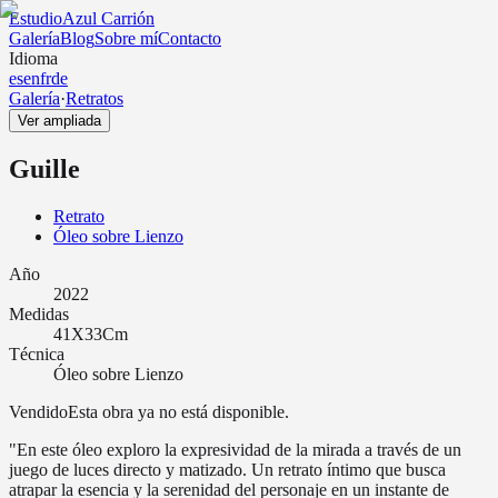
Estudio
Azul Carrión
Galería
Blog
Sobre mí
Contacto
Idioma
es
en
fr
de
Galería
·
Retratos
Ver ampliada
Guille
Retrato
Óleo sobre Lienzo
Año
2022
Medidas
41X33Cm
Técnica
Óleo sobre Lienzo
Vendido
Esta obra ya no está disponible.
"En este óleo exploro la expresividad de la mirada a través de un
juego de luces directo y matizado. Un retrato íntimo que busca
atrapar la esencia y la serenidad del personaje en un instante de